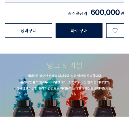
600,000
총 상품금액
원
♡
장바구니
바로 구매