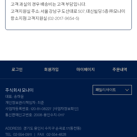
고객 과실의 경우 배송비는 고객 부담입니다.
고객지원실 주소: 서울 강남구 도산대로 507, 대신빌딩 5층 ㈜모나미
항소지점 고객지원실 (02-2017-9654~5)
로그인
회원가입
마이페이지
주문내역
주식회사 모나미
패밀리 사이트
대표 : 송하윤
개인정보관리책임자 : 최준
사업자등록번호 : 120-81-08227
[사업자정보확인]
통신판매신고번호 : 2008-용인수지-0117
ADDRESS 경기도 용인시 수지구 손곡로 17(동천동)
TEL 02-554-0911 | FAX 02-554-4828