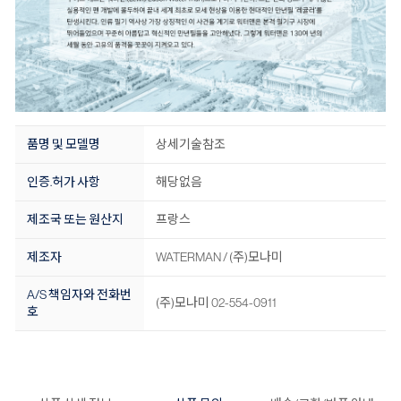
품명 및 모델명
상세기술참조
인증.허가 사항
해당없음
제조국 또는 원산지
프랑스
제조자
WATERMAN / (주)모나미
A/S 책임자와 전화번
(주)모나미 02-554-0911
호