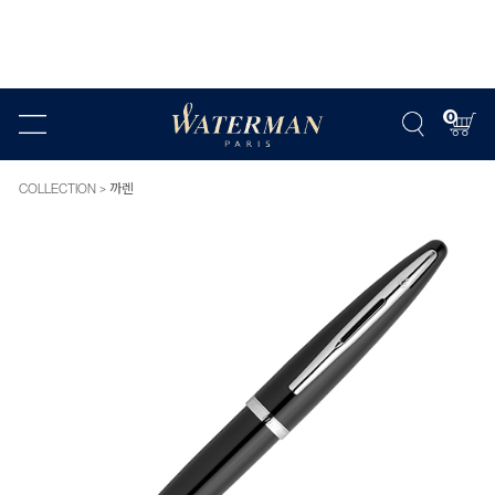
0
COLLECTION
까렌