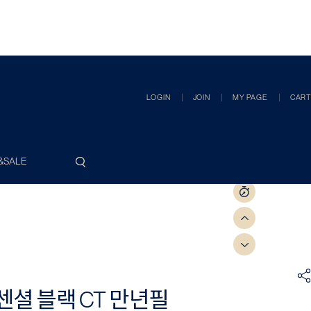
LOGIN
JOIN
MY PAGE
CART
&SALE
셜 블랙 CT 만년필