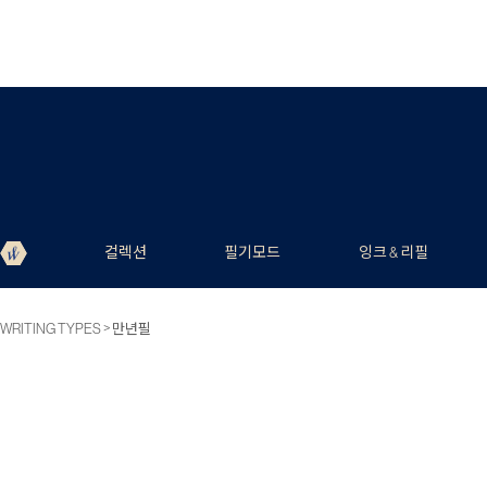
컬렉션
필기모드
잉크 & 리필
>
WRITING TYPES
만년필