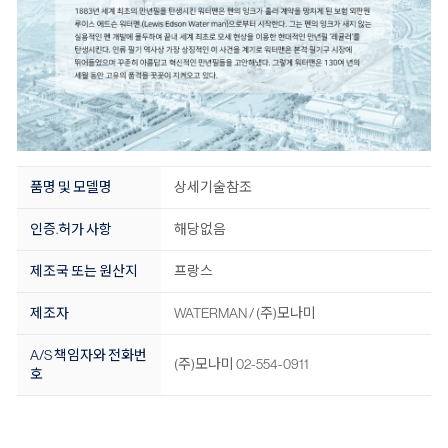
품명 및 모델명
상세기술참조
인증.허가 사항
해당없음
제조국 또는 원산지
프랑스
제조자
WATERMAN / (주)모나미
A/S 책임자와 전화번
(주)모나미 02-554-0911
호