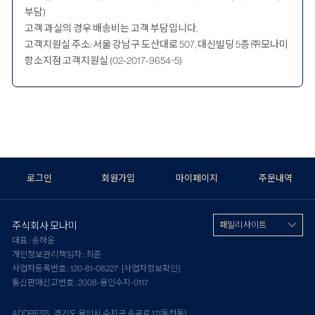
부담)
고객 과실의 경우 배송비는 고객 부담입니다.
고객지원실 주소: 서울 강남구 도산대로 507, 대신빌딩 5층 ㈜모나미
항소지점 고객지원실 (02-2017-9654~5)
로그인
회원가입
마이페이지
주문내역
주식회사 모나미
패밀리 사이트
대표 : 송하윤
개인정보관리책임자 : 최준
사업자등록번호 : 120-81-08227
[사업자정보확인]
통신판매신고번호 : 2008-용인수지-0117
ADDRESS 경기도 용인시 수지구 손곡로 17(동천동)