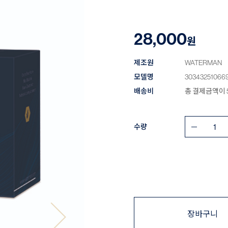
28,000
원
제조원
WATERMAN
모델명
30343251066
배송비
총 결제금액이 5
수량
장바구니