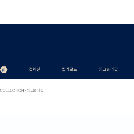
컬렉션
필기모드
잉크 & 리필
>
COLLECTION
잉크&리필