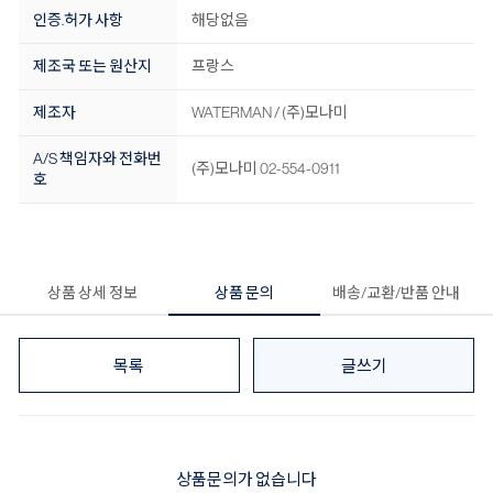
인증.허가 사항
해당없음
제조국 또는 원산지
프랑스
제조자
WATERMAN / (주)모나미
A/S 책임자와 전화번
(주)모나미 02-554-0911
호
상품 상세 정보
상품 문의
배송/교환/반품 안내
목록
글쓰기
상품문의가 없습니다