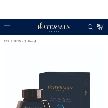
0
COLLECTION
잉크&리필