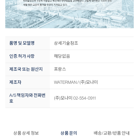
품명 및 모델명
상세기술참조
인증.허가 사항
해당없음
제조국 또는 원산지
프랑스
제조자
WATERMAN / (주)모나미
A/S 책임자와 전화번
(주)모나미 02-554-0911
호
상품 상세 정보
상품 문의
배송/교환/반품 안내