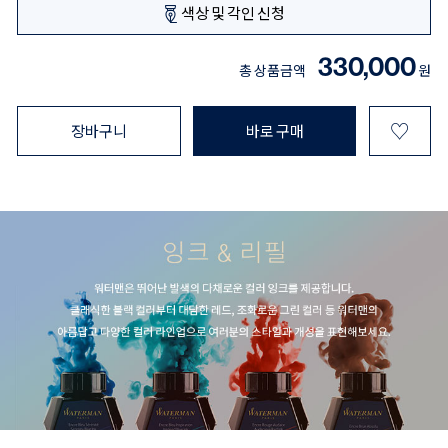
색상 및 각인 신청
330,000
총 상품금액
원
♡
장바구니
바로 구매