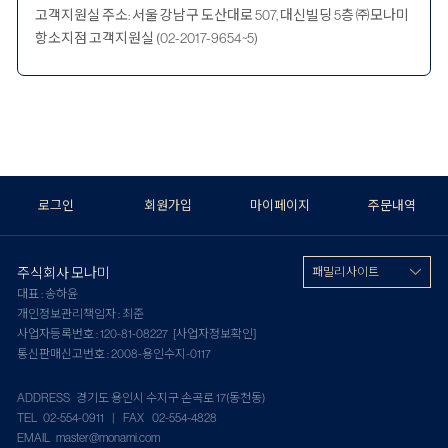
고객지원실 주소: 서울 강남구 도산대로 507, 대신빌딩 5층 ㈜모나미
항소지점 고객지원실 (02-2017-9654~5)
로그인
회원가입
마이페이지
주문내역
주식회사 모나미
패밀리 사이트
대표 : 송하윤
개인정보관리책임자 : 최준
사업자등록번호 : 120-81-08227
[사업자정보확인]
통신판매신고번호 : 2008-용인수지-0117
ADDRESS 경기도 용인시 수지구 손곡로 17(동천동)
TEL 02-554-0911 | FAX 02-554-4828
EMAIL master@monami.com