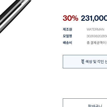
30%
231,00
제조원
WATERMAN
모델명
30269820285
배송비
총 결제금액이 5
색상 및 각인 
장바구니