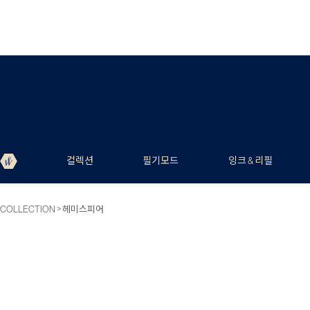
컬렉션
필기모드
잉크 & 리필
>
COLLECTION
헤미스피어