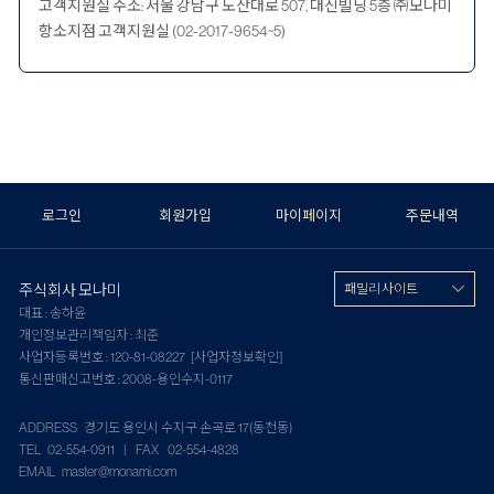
고객지원실 주소: 서울 강남구 도산대로 507, 대신빌딩 5층 ㈜모나미
항소지점 고객지원실 (02-2017-9654~5)
로그인
회원가입
마이페이지
주문내역
주식회사 모나미
패밀리 사이트
대표 : 송하윤
개인정보관리책임자 : 최준
사업자등록번호 : 120-81-08227
[사업자정보확인]
통신판매신고번호 : 2008-용인수지-0117
ADDRESS 경기도 용인시 수지구 손곡로 17(동천동)
TEL 02-554-0911 | FAX 02-554-4828
EMAIL master@monami.com