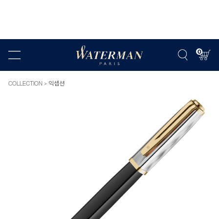
0
COLLECTION
익셉션