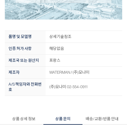
품명 및 모델명
상세기술참조
인증.허가 사항
해당없음
제조국 또는 원산지
프랑스
제조자
WATERMAN / (주)모나미
A/S 책임자와 전화번
(주)모나미 02-554-0911
호
상품 상세 정보
상품 문의
배송/교환/반품 안내