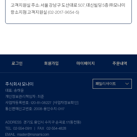
고객지원실 주소: 서울 강남구 도산대로 507, 대신빌딩 5층 ㈜모나미
항소지점 고객지원실 (02-2017-9654~5)
로그인
회원가입
마이페이지
주문내역
주식회사 모나미
패밀리 사이트
대표 : 송하윤
개인정보관리책임자 : 최준
사업자등록번호 : 120-81-08227
[사업자정보확인]
통신판매신고번호 : 2008-용인수지-0117
ADDRESS 경기도 용인시 수지구 손곡로 17(동천동)
TEL 02-554-0911 | FAX 02-554-4828
EMAIL master@monami.com