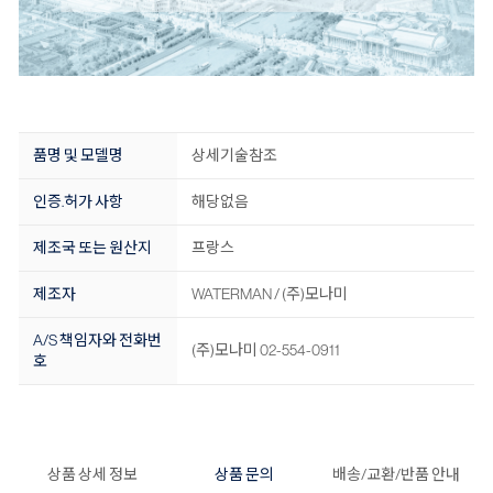
품명 및 모델명
상세기술참조
인증.허가 사항
해당없음
제조국 또는 원산지
프랑스
제조자
WATERMAN / (주)모나미
A/S 책임자와 전화번
(주)모나미 02-554-0911
호
상품 상세 정보
상품 문의
배송/교환/반품 안내