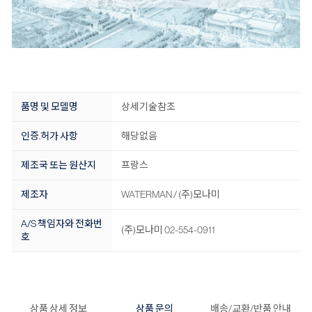
품명 및 모델명
상세기술참조
인증.허가 사항
해당없음
제조국 또는 원산지
프랑스
제조자
WATERMAN / (주)모나미
A/S 책임자와 전화번
(주)모나미 02-554-0911
호
상품 상세 정보
상품 문의
배송/교환/반품 안내