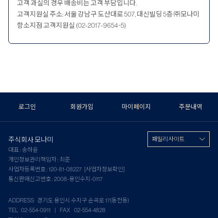
고객 과실의 경우 배송비는 고객 부담입니다.
고객지원실 주소: 서울 강남구 도산대로 507, 대신빌딩 5층 ㈜모나미
항소지점 고객지원실 (02-2017-9654~5)
로그인
회원가입
마이페이지
주문내역
주식회사 모나미
패밀리 사이트
대표 : 송하윤
개인정보관리책임자 : 최준
사업자등록번호 : 120-81-08227
[사업자정보확인]
통신판매신고번호 : 2008-용인수지-0117
ADDRESS 경기도 용인시 수지구 손곡로 17(동천동)
TEL 02-554-0911 | FAX 02-554-4828