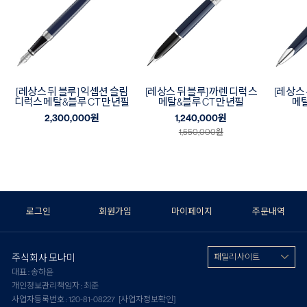
[레상스 뒤 블루] 익셉션 슬림
[레상스 뒤 블루] 까렌 디럭스
[레상스 
디럭스 메탈&블루 CT 만년필
메탈&블루 CT 만년필
메탈
2,300,000
원
1,240,000
원
1,550,000
원
로그인
회원가입
마이페이지
주문내역
주식회사 모나미
패밀리 사이트
대표 : 송하윤
개인정보관리책임자 : 최준
사업자등록번호 : 120-81-08227
[사업자정보확인]