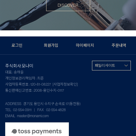
DISCOVER
로그인
회원가입
마이페이지
주문내역
주식회사 모나미
패밀리 사이트
대표 : 송하윤
개인정보관리책임자 : 최준
사업자등록번호 : 120-81-08227
[사업자정보확인]
통신판매신고번호 : 2008-용인수지-0117
ADDRESS 경기도 용인시 수지구 손곡로 17(동천동)
TEL 02-554-0911 | FAX 02-554-4828
EMAIL master@monami.com