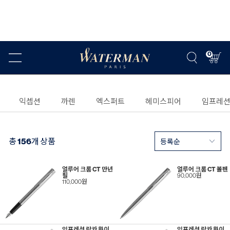
0
익셉션
까렌
엑스퍼트
헤미스피어
임프레
총
156
개 상품
얼루어 크롬 CT 만년
얼루어 크롬 CT 볼펜
필
90,000원
110,000원
임프레션 락카 화이
임프레션 락카 화이