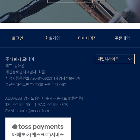
로그인
회원가입
마이페이지
주문내역
주식회사 모나미
패밀리 사이트
대표 : 송하윤
개인정보관리책임자 : 최준
사업자등록번호 : 120-81-08227
[사업자정보확인]
통신판매신고번호 : 2008-용인수지-0117
ADDRESS 경기도 용인시 수지구 손곡로 17(동천동)
TEL 02-554-0911 | FAX 02-554-4828
EMAIL master@monami.com