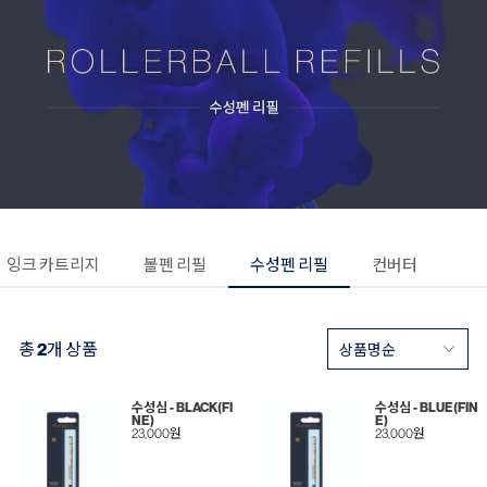
잉크 카트리지
볼펜 리필
수성펜 리필
컨버터
총
2
개 상품
수성심 - BLACK(FI
수성심 - BLUE(FIN
NE)
E)
23,000원
23,000원