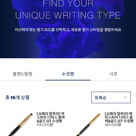
볼펜&젤펜
수성펜
샤프
총
16
개 상품
[오페라 컬렉션] 엑
[오페라 컬렉션] 헤
스퍼트 디럭스 블랙
미스피어 디럭스 블
&골드 GT 수성펜
랙&골드 GT 수성펜
630,000원
480,000원