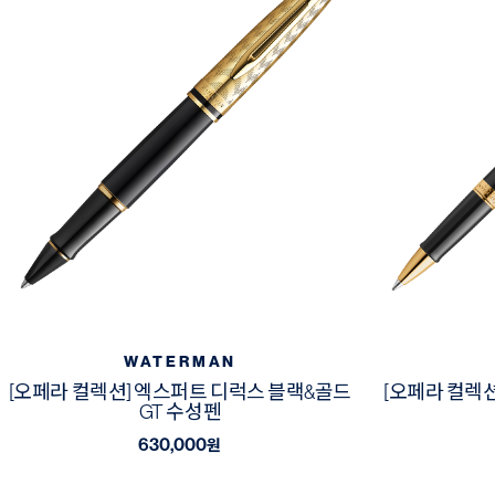
WATERMAN
[오페라 컬렉션] 엑스퍼트 디럭스 블랙&골드
[오페라 컬렉
GT 수성펜
630,000
원