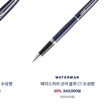
WATERMAN
T 수성펜
헤미스피어 코어 블루 CT 수성펜
20%
240,000
원
원
300,000
원