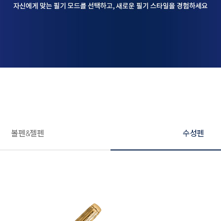
볼펜&젤펜
수성펜