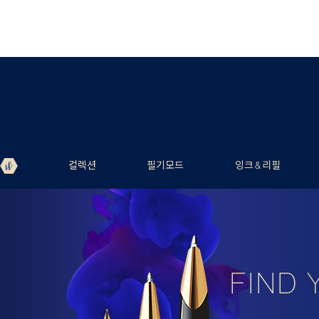
컬렉션
필기모드
잉크 & 리필