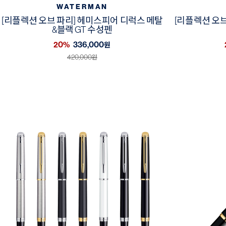
WATERMAN
[리플렉션 오브 파리] 헤미스피어 디럭스 메탈
[리플렉션 오브
&블랙 GT 수성펜
20%
336,000
원
420,000
원