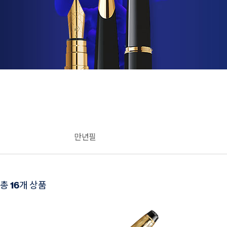
만년필
총
16
개 상품