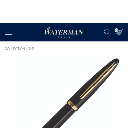
0
COLLECTION
까렌