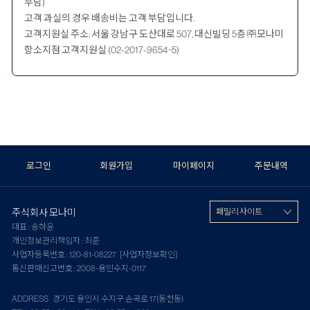
부담)
고객 과실의 경우 배송비는 고객 부담입니다.
고객지원실 주소: 서울 강남구 도산대로 507, 대신빌딩 5층 ㈜모나미
항소지점 고객지원실 (02-2017-9654~5)
로그인
회원가입
마이페이지
주문내역
주식회사 모나미
패밀리 사이트
대표 : 송하윤
개인정보관리책임자 : 최준
사업자등록번호 : 120-81-08227
[사업자정보확인]
통신판매신고번호 : 2008-용인수지-0117
ADDRESS 경기도 용인시 수지구 손곡로 17(동천동)