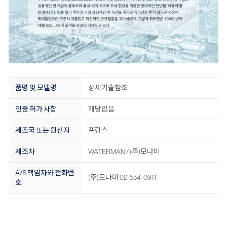
품명 및 모델명
상세기술참조
인증.허가 사항
해당없음
제조국 또는 원산지
프랑스
제조자
WATERMAN / (주)모나미
A/S 책임자와 전화번
(주)모나미 02-554-0911
호