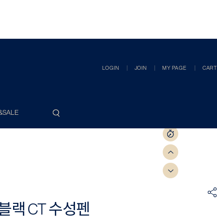
LOGIN
JOIN
MY PAGE
CART
&SALE
블랙 CT 수성펜