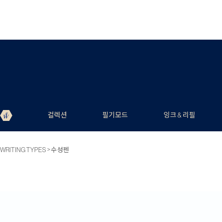
컬렉션
필기모드
잉크 & 리필
>
WRITING TYPES
수성펜