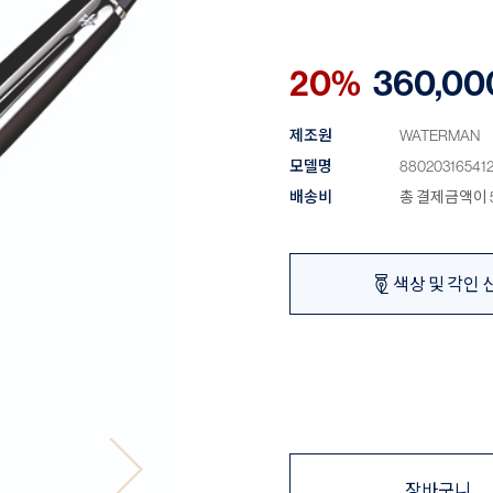
20%
360,00
제조원
WATERMAN
모델명
88020316541
배송비
총 결제금액이 5
색상 및 각인 
장바구니