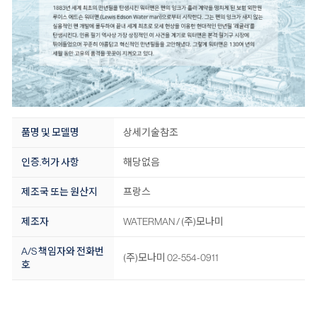
품명 및 모델명
상세기술참조
인증.허가 사항
해당없음
제조국 또는 원산지
프랑스
제조자
WATERMAN / (주)모나미
A/S 책임자와 전화번
(주)모나미 02-554-0911
호