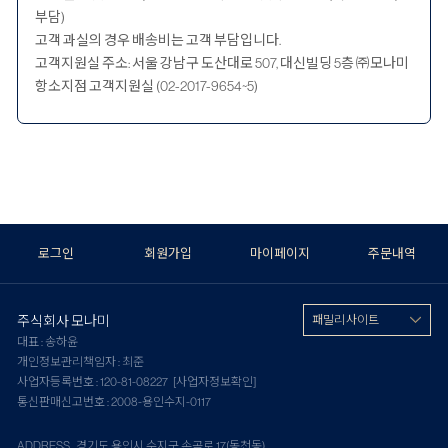
부담)
고객 과실의 경우 배송비는 고객 부담입니다.
고객지원실 주소: 서울 강남구 도산대로 507, 대신빌딩 5층 ㈜모나미
항소지점 고객지원실 (02-2017-9654~5)
로그인
회원가입
마이페이지
주문내역
주식회사 모나미
패밀리 사이트
대표 : 송하윤
개인정보관리책임자 : 최준
사업자등록번호 : 120-81-08227
[사업자정보확인]
통신판매신고번호 : 2008-용인수지-0117
ADDRESS 경기도 용인시 수지구 손곡로 17(동천동)