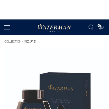
0
COLLECTION
잉크&리필