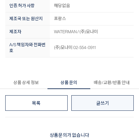
인증.허가 사항
해당없음
제조국 또는 원산지
프랑스
제조자
WATERMAN / (주)모나미
A/S 책임자와 전화번
(주)모나미 02-554-0911
호
상품 상세 정보
상품 문의
배송/교환/반품 안내
목록
글쓰기
상품문의가 없습니다