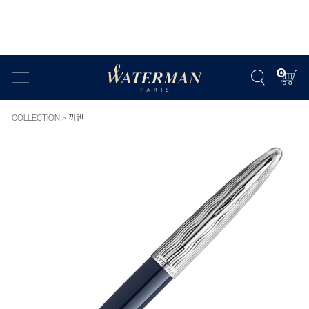
0
COLLECTION
까렌