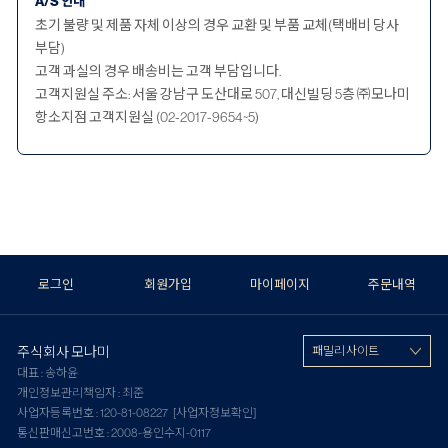
A/S 안내
초기 불량 및 제품 자체 이상의 경우 교환 및 부품 교체(택배비 당사
부담)
고객 과실의 경우 배송비는 고객 부담입니다.
고객지원실 주소: 서울 강남구 도산대로 507, 대신빌딩 5층 ㈜모나미
항소지점 고객지원실 (02-2017-9654~5)
로그인
회원가입
마이페이지
주문내역
주식회사 모나미
패밀리 사이트
대표 : 송하윤
개인정보관리책임자 : 최준
사업자등록번호 : 120-81-08227
[사업자정보확인]
통신판매신고번호 : 2008-용인수지-0117