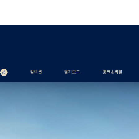
컬렉션
필기모드
잉크 & 리필