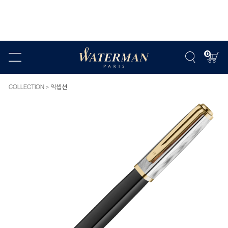
0
COLLECTION
익셉션