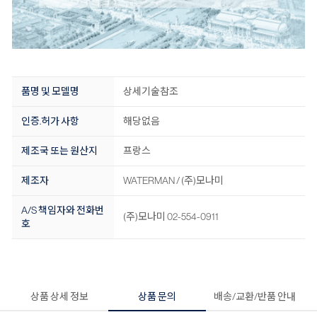
품명 및 모델명
상세기술참조
인증.허가 사항
해당없음
제조국 또는 원산지
프랑스
제조자
WATERMAN / (주)모나미
A/S 책임자와 전화번
(주)모나미 02-554-0911
호
상품 상세 정보
상품 문의
배송/교환/반품 안내