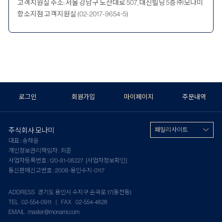
고객지원실 주소: 서울 강남구 도산대로 507, 대신빌딩 5층 ㈜모나미
항소지점 고객지원실 (02-2017-9654~5)
로그인
회원가입
마이페이지
주문내역
주식회사 모나미
패밀리 사이트
대표 : 송하윤
개인정보관리책임자 : 최준
사업자등록번호 : 120-81-08227
[사업자정보확인]
통신판매신고번호 : 2008-용인수지-0117
ADDRESS 경기도 용인시 수지구 손곡로 17(동천동)
TEL 02-554-0911 | FAX 02-554-4828
EMAIL master@monami.com