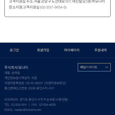
고객지원실 주소: 서울 강남구 도산대로 507, 대신빌딩 5층 ㈜모나미
항소지점 고객지원실 (02-2017-9654~5)
로그인
회원가입
마이페이지
주문내역
주식회사 모나미
패밀리 사이트
대표 : 송하윤
개인정보관리책임자 : 최준
사업자등록번호 : 120-81-08227
[사업자정보확인]
통신판매신고번호 : 2008-용인수지-0117
ADDRESS 경기도 용인시 수지구 손곡로 17(동천동)
TEL 02-554-0911 | FAX 02-554-4828
EMAIL master@monami.com