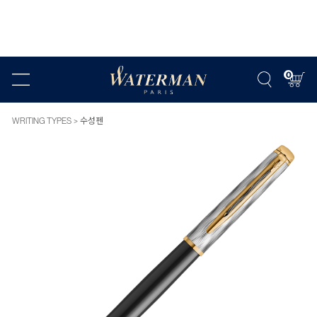
0
WRITING TYPES
수성펜