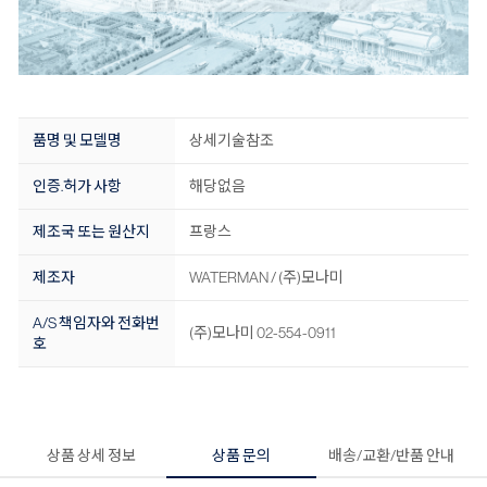
품명 및 모델명
상세기술참조
인증.허가 사항
해당없음
제조국 또는 원산지
프랑스
제조자
WATERMAN / (주)모나미
A/S 책임자와 전화번
(주)모나미 02-554-0911
호
상품 상세 정보
상품 문의
배송/교환/반품 안내