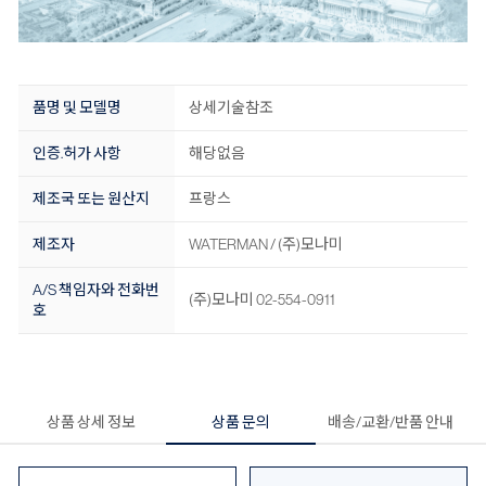
품명 및 모델명
상세기술참조
인증.허가 사항
해당없음
제조국 또는 원산지
프랑스
제조자
WATERMAN / (주)모나미
A/S 책임자와 전화번
(주)모나미 02-554-0911
호
상품 상세 정보
상품 문의
배송/교환/반품 안내