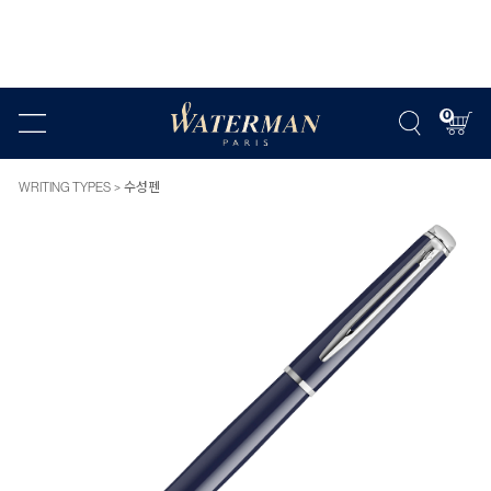
0
WRITING TYPES
수성펜