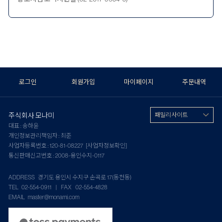
로그인
회원가입
마이페이지
주문내역
주식회사 모나미
패밀리 사이트
대표 : 송하윤
개인정보관리책임자 : 최준
사업자등록번호 : 120-81-08227
[사업자정보확인]
통신판매신고번호 : 2008-용인수지-0117
ADDRESS 경기도 용인시 수지구 손곡로 17(동천동)
TEL 02-554-0911 | FAX 02-554-4828
EMAIL master@monami.com