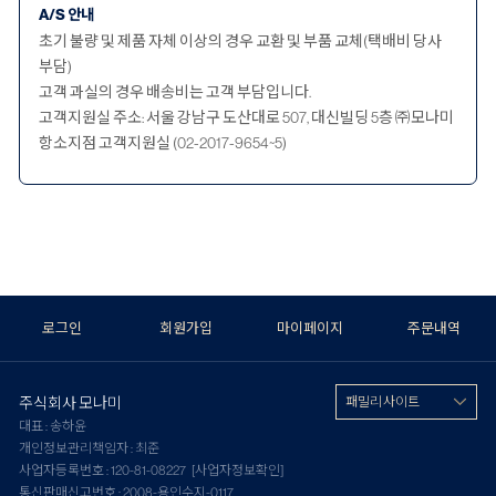
A/S 안내
초기 불량 및 제품 자체 이상의 경우 교환 및 부품 교체(택배비 당사
부담)
고객 과실의 경우 배송비는 고객 부담입니다.
고객지원실 주소: 서울 강남구 도산대로 507, 대신빌딩 5층 ㈜모나미
항소지점 고객지원실 (02-2017-9654~5)
로그인
회원가입
마이페이지
주문내역
주식회사 모나미
패밀리 사이트
대표 : 송하윤
개인정보관리책임자 : 최준
사업자등록번호 : 120-81-08227
[사업자정보확인]
통신판매신고번호 : 2008-용인수지-0117