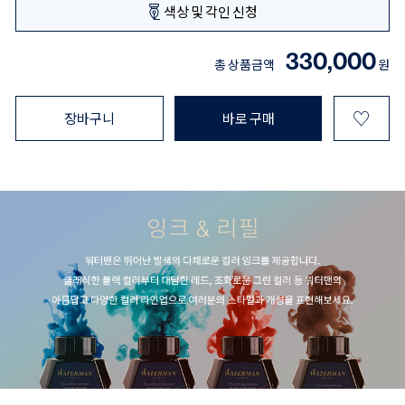
색상 및 각인 신청
330,000
총 상품금액
원
♡
장바구니
바로 구매