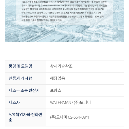
품명 및 모델명
상세기술참조
인증.허가 사항
해당없음
제조국 또는 원산지
프랑스
제조자
WATERMAN / (주)모나미
A/S 책임자와 전화번
(주)모나미 02-554-0911
호