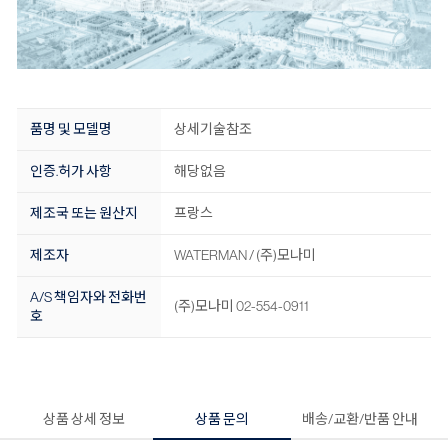
품명 및 모델명
상세기술참조
인증.허가 사항
해당없음
제조국 또는 원산지
프랑스
제조자
WATERMAN / (주)모나미
A/S 책임자와 전화번
(주)모나미 02-554-0911
호
상품 상세 정보
상품 문의
배송/교환/반품 안내