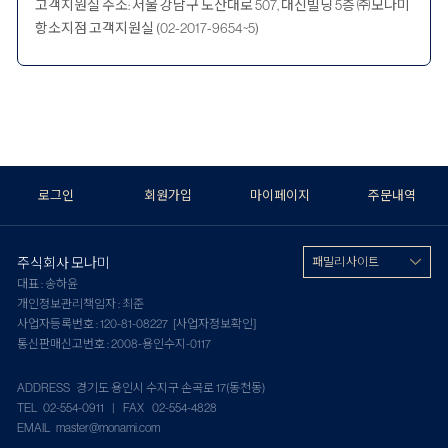
고객지원실 주소: 서울 강남구 도산대로 507, 대신빌딩 5층 ㈜모나미
항소지점 고객지원실 (02-2017-9654~5)
로그인
회원가입
마이페이지
주문내역
주식회사 모나미
패밀리 사이트
대표 : 송하윤
개인정보관리책임자 : 최준
사업자등록번호 : 120-81-08227
[사업자정보확인]
통신판매신고번호 : 2008-용인수지-0117
ADDRESS 경기도 용인시 수지구 손곡로 17(동천동)
TEL 02-554-0911 | FAX 02-554-4828
EMAIL master@monami.com