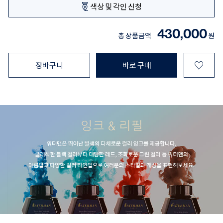
색상 및 각인 신청
430,000
총 상품금액
원
♡
장바구니
바로 구매