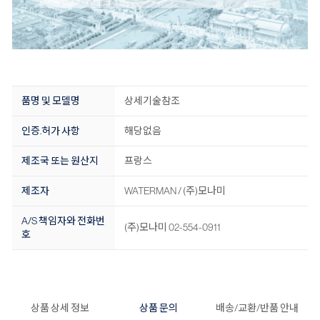
품명 및 모델명
상세기술참조
인증.허가 사항
해당없음
제조국 또는 원산지
프랑스
제조자
WATERMAN / (주)모나미
A/S 책임자와 전화번
(주)모나미 02-554-0911
호
상품 상세 정보
상품 문의
배송/교환/반품 안내