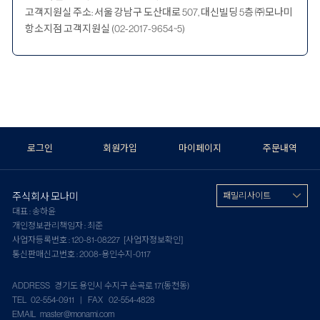
고객지원실 주소: 서울 강남구 도산대로 507, 대신빌딩 5층 ㈜모나미
항소지점 고객지원실 (02-2017-9654~5)
로그인
회원가입
마이페이지
주문내역
주식회사 모나미
패밀리 사이트
대표 : 송하윤
개인정보관리책임자 : 최준
사업자등록번호 : 120-81-08227
[사업자정보확인]
통신판매신고번호 : 2008-용인수지-0117
ADDRESS 경기도 용인시 수지구 손곡로 17(동천동)
TEL 02-554-0911 | FAX 02-554-4828
EMAIL master@monami.com