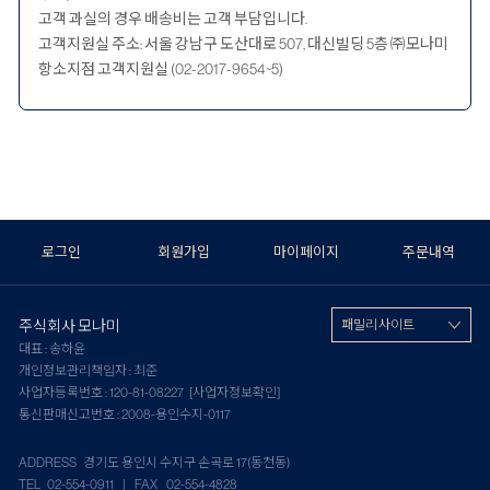
고객 과실의 경우 배송비는 고객 부담입니다.
고객지원실 주소: 서울 강남구 도산대로 507, 대신빌딩 5층 ㈜모나미
항소지점 고객지원실 (02-2017-9654~5)
로그인
회원가입
마이페이지
주문내역
주식회사 모나미
패밀리 사이트
대표 : 송하윤
개인정보관리책임자 : 최준
사업자등록번호 : 120-81-08227
[사업자정보확인]
통신판매신고번호 : 2008-용인수지-0117
ADDRESS 경기도 용인시 수지구 손곡로 17(동천동)
TEL 02-554-0911 | FAX 02-554-4828