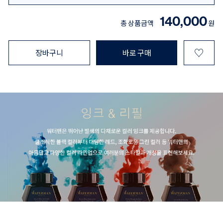
140,000
총 상품금액
원
♡
장바구니
바로 구매