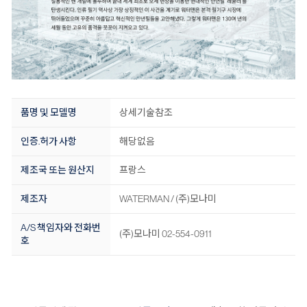
품명 및 모델명
상세기술참조
인증.허가 사항
해당없음
제조국 또는 원산지
프랑스
제조자
WATERMAN / (주)모나미
A/S 책임자와 전화번
(주)모나미 02-554-0911
호