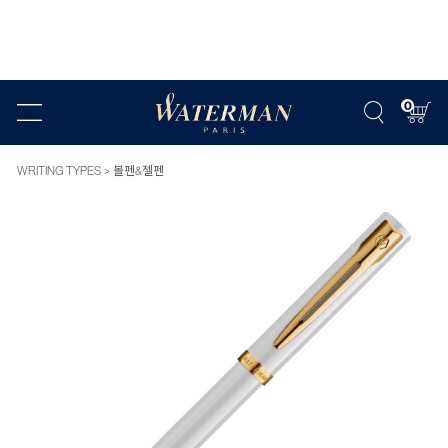
0
WRITING TYPES
볼펜&젤펜