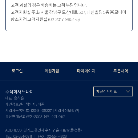
고객 과실의 경우 배송비는 고객 부담입니다.
고객지원실 주소: 서울 강남구 도산대로 507, 대신빌딩 5층 ㈜모나미
항소지점 고객지원실 (02-2017-9654~5)
로그인
회원가입
마이페이지
주문내역
주식회사 모나미
패밀리 사이트
대표 : 송하윤
개인정보관리책임자 : 최준
사업자등록번호 : 120-81-08227
[사업자정보확인]
통신판매신고번호 : 2008-용인수지-0117
ADDRESS 경기도 용인시 수지구 손곡로 17(동천동)
TEL 02-554-0911 | FAX 02-554-4828