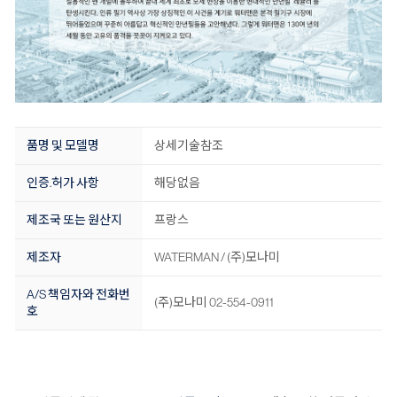
품명 및 모델명
상세기술참조
인증.허가 사항
해당없음
제조국 또는 원산지
프랑스
제조자
WATERMAN / (주)모나미
A/S 책임자와 전화번
(주)모나미 02-554-0911
호