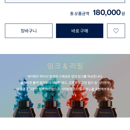
180,000
총 상품금액
원
♡
장바구니
바로 구매