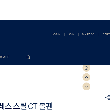
LOGIN
JOIN
MY PAGE
CART
&SALE
스 스틸 CT 볼펜