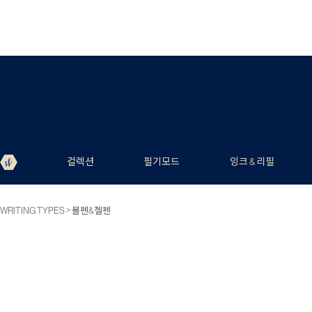
컬렉션
필기모드
잉크 & 리필
>
WRITING TYPES
볼펜&젤펜