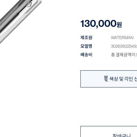
130,000
원
제조원
WATERMAN
모델명
30269822549
배송비
총 결제금액이 5
색상 및 각인 
장바구니