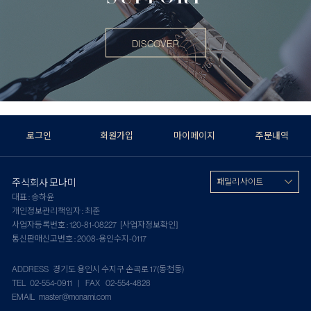
DISCOVER
로그인
회원가입
마이페이지
주문내역
주식회사 모나미
패밀리 사이트
대표 : 송하윤
개인정보관리책임자 : 최준
사업자등록번호 : 120-81-08227
[사업자정보확인]
통신판매신고번호 : 2008-용인수지-0117
ADDRESS 경기도 용인시 수지구 손곡로 17(동천동)
TEL 02-554-0911 | FAX 02-554-4828
EMAIL master@monami.com