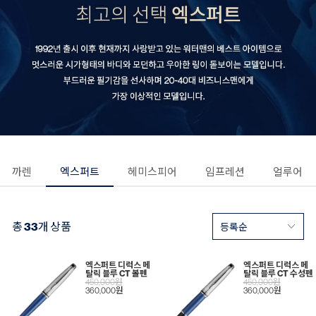
까렌
엑스퍼트
헤미스피어
임프레션
얼루어
총
33
개 상품
엑스퍼트 디럭스 메
엑스퍼트 디럭스 메
탈릭 블루 CT 볼펜
탈릭 블루 CT 수성펜
450,000원
450,000원
360,000원
360,000원