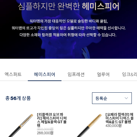
엑스퍼트
헤미스피어
임프레션
얼루어
잉크&
총
56
개 상품
[리플렉션 오브 파
[오페라 컬렉션] 헤
리] 헤미스피어 디럭
미스피어 디럭스 블
스 메탈&블랙 GT 볼
랙&골드 GT 볼펜
펜
430,000원
360,000원
288,000원