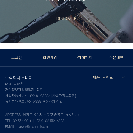
DISCOVER
로그인
회원가입
마이페이지
주문내역
주식회사 모나미
패밀리 사이트
대표 : 송하윤
개인정보관리책임자 : 최준
사업자등록번호 : 120-81-08227
[사업자정보확인]
통신판매신고번호 : 2008-용인수지-0117
ADDRESS 경기도 용인시 수지구 손곡로 17(동천동)
TEL 02-554-0911 | FAX 02-554-4828
EMAIL master@monami.com