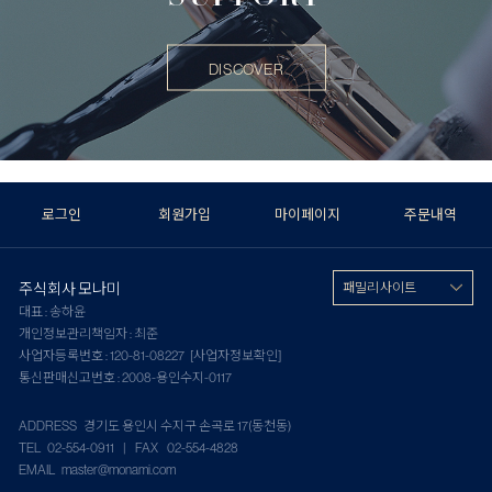
DISCOVER
로그인
회원가입
마이페이지
주문내역
주식회사 모나미
패밀리 사이트
대표 : 송하윤
개인정보관리책임자 : 최준
사업자등록번호 : 120-81-08227
[사업자정보확인]
통신판매신고번호 : 2008-용인수지-0117
ADDRESS 경기도 용인시 수지구 손곡로 17(동천동)
TEL 02-554-0911 | FAX 02-554-4828
EMAIL master@monami.com