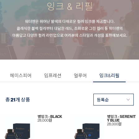
헤미스피어
임프레션
얼루어
잉크&리필
총
21
개 상품
병잉크 - BLACK
병잉크 - SERENIT
28,000원
Y BLUE
28,000원