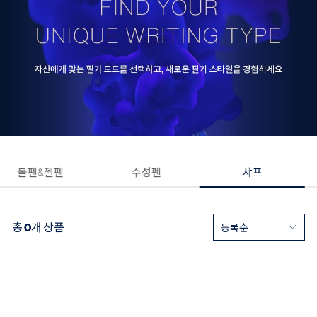
볼펜&젤펜
수성펜
샤프
총
0
개 상품