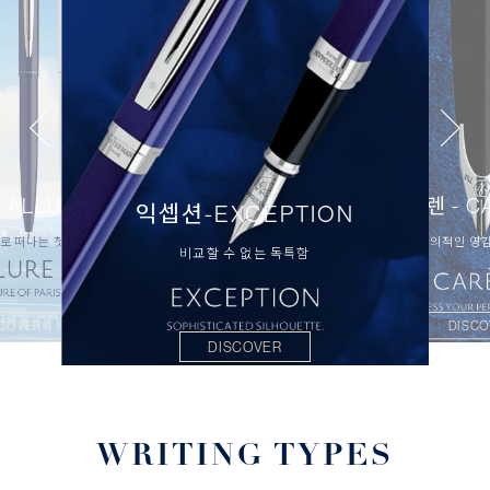
 ALLURE
까렌 - C
익셉션-EXCEPTION
로 떠나는 첫 걸음
창의적인 영
비교할 수 없는 독특함
SCOVER
DISCO
DISCOVER
WRITING TYPES