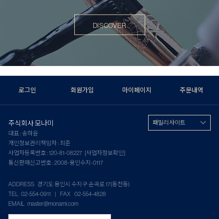
DISCOVER
로그인
회원가입
마이페이지
주문내역
주식회사 모나미
패밀리 사이트
대표 : 송하윤
개인정보관리책임자 : 최준
사업자등록번호 : 120-81-08227
[사업자정보확인]
통신판매신고번호 : 2008-용인수지-0117
ADDRESS 경기도 용인시 수지구 손곡로 17(동천동)
TEL 02-554-0911 | FAX 02-554-4828
EMAIL master@monami.com