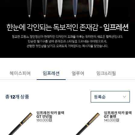
헤미스피어
임프레션
얼루어
잉크&리필
총
12
개 상품
임프레션 락카 블랙
임프레션 락카 블랙
GT 만년필
GT 볼펜
180,000원
140,000원