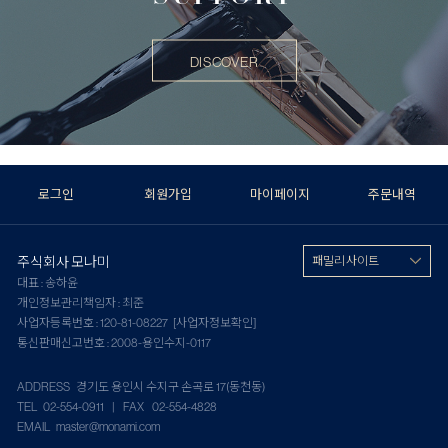
DISCOVER
로그인
회원가입
마이페이지
주문내역
주식회사 모나미
패밀리 사이트
대표 : 송하윤
개인정보관리책임자 : 최준
사업자등록번호 : 120-81-08227
[사업자정보확인]
통신판매신고번호 : 2008-용인수지-0117
ADDRESS 경기도 용인시 수지구 손곡로 17(동천동)
TEL 02-554-0911 | FAX 02-554-4828
EMAIL master@monami.com