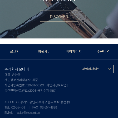
DISCOVER
로그인
회원가입
마이페이지
주문내역
주식회사 모나미
패밀리 사이트
대표 : 송하윤
개인정보관리책임자 : 최준
사업자등록번호 : 120-81-08227
[사업자정보확인]
통신판매신고번호 : 2008-용인수지-0117
ADDRESS 경기도 용인시 수지구 손곡로 17(동천동)
TEL 02-554-0911 | FAX 02-554-4828
EMAIL master@monami.com