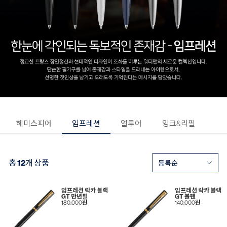
헤미스피어
임프레션
얼루어
잉크&리필
총
12
개 상품
임프레션 락카 블랙
임프레션 락카 블랙
GT 만년필
GT 볼펜
180,000원
140,000원