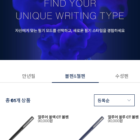
만년필
볼펜&젤펜
수성펜
총
61
개 상품
얼루어 블랙 CT 볼펜
얼루어 블루 CT 볼펜
90,000원
90,000원