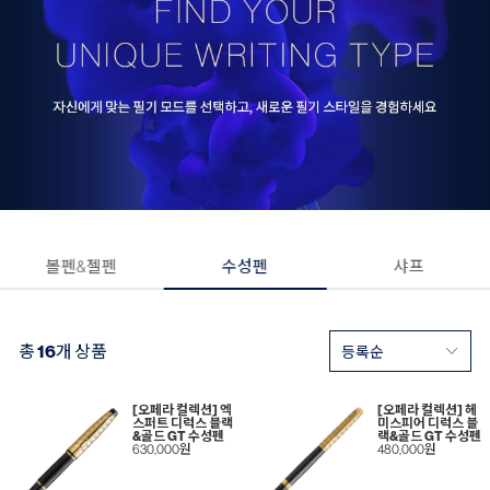
볼펜&젤펜
수성펜
샤프
총
16
개 상품
[오페라 컬렉션] 엑
[오페라 컬렉션] 헤
스퍼트 디럭스 블랙
미스피어 디럭스 블
&골드 GT 수성펜
랙&골드 GT 수성펜
630,000원
480,000원