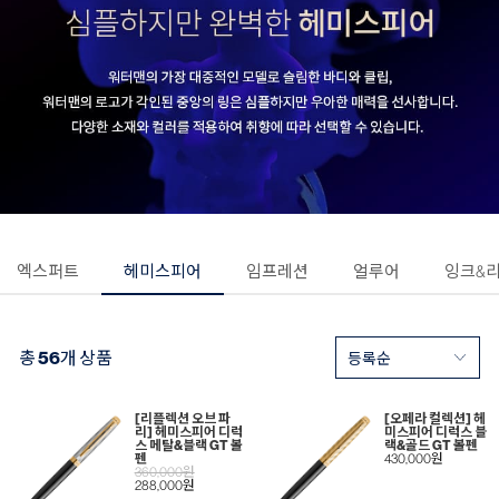
엑스퍼트
헤미스피어
임프레션
얼루어
잉크&
총
56
개 상품
[리플렉션 오브 파
[오페라 컬렉션] 헤
리] 헤미스피어 디럭
미스피어 디럭스 블
스 메탈&블랙 GT 볼
랙&골드 GT 볼펜
펜
430,000원
360,000원
288,000원