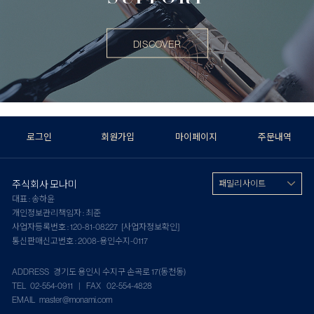
DISCOVER
로그인
회원가입
마이페이지
주문내역
주식회사 모나미
패밀리 사이트
대표 : 송하윤
개인정보관리책임자 : 최준
사업자등록번호 : 120-81-08227
[사업자정보확인]
통신판매신고번호 : 2008-용인수지-0117
ADDRESS 경기도 용인시 수지구 손곡로 17(동천동)
TEL 02-554-0911 | FAX 02-554-4828
EMAIL master@monami.com